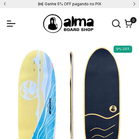
 ALMA10
Ganhe 5% OFF pagando no PIX
0
9
%
OFF