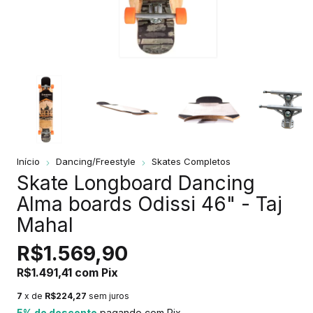
Início
Dancing/Freestyle
Skates Completos
Skate Longboard Dancing
Alma boards Odissi 46" - Taj
Mahal
R$1.569,90
R$1.491,41
com
Pix
7
x de
R$224,27
sem juros
5% de desconto
pagando com Pix