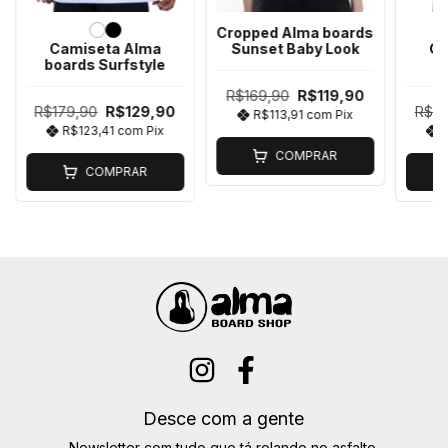
Cropped Alma boards
Camiseta Alma
Sunset Baby Look
Ca
boards Surfstyle
b
R$169,90
R$119,90
R$179,90
R$129,90
R$17
R$113,91
com
Pix
R$123,41
com
Pix
COMPRAR
COMPRAR
Desce com a gente
Newsletter com tudo que tá rolando no asfalto.