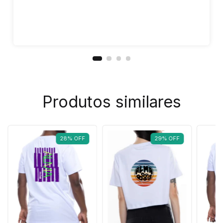
Produtos similares
28
%
OFF
29
%
OFF