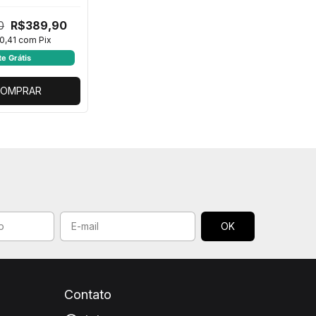
imulador de
surf)
0
R$389,90
0,41
com
Pix
te Grátis
OMPRAR
Contato