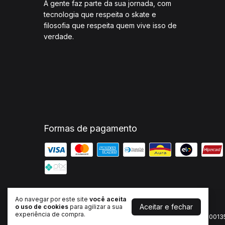
A gente faz parte da sua jornada, com
tecnologia que respeita o skate e
filosofia que respeita quem vive isso de
verdade.
Formas de pagamento
Ao navegar por este site
você aceita
Aceitar e fechar
Alma Boards
o uso de cookies
para agilizar a sua
experiência de compra.
©2026. Alma Factory Indústria e Comércio - 52234477000135