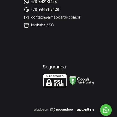
(51) 8421-3428
(51) 98421-3428
contato@almaboards.com.br
Imbituba / SC
Segurança