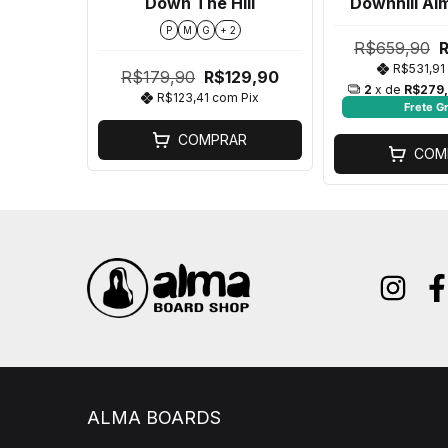
Down The Hill
Downhill Al
Baby Bul
P
M
G
+ 2
R$659,90
R$531,91
R$179,90
R$129,90
2
x de
R$279
R$123,41
com
Pix
Frete Gr
COMPRAR
COM
ALMA BOARDS