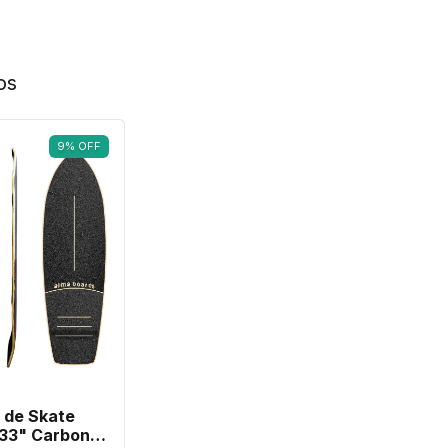
os
9
%
OFF
 de Skate
 33" Carbon