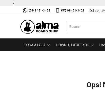
(51) 8421-3428
(51) 98421-3428
conta
TODA A LOJA
DOWNHILL/FREERIDE
DA
Ops! 