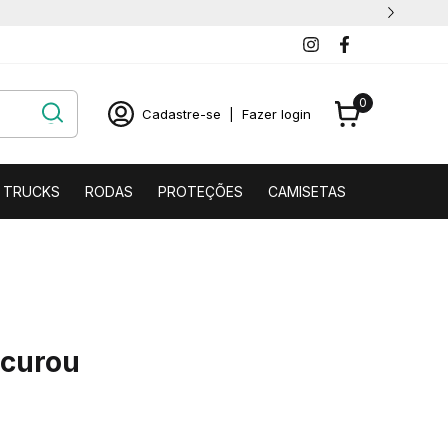
0
Cadastre-se
|
Fazer login
TRUCKS
RODAS
PROTEÇÕES
CAMISETAS
ocurou