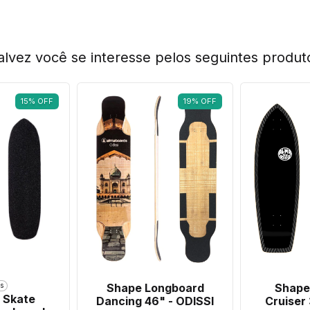
alvez você se interesse pelos seguintes produt
15
%
OFF
19
%
OFF
Shape Longboard
Shape
s
 Skate
Dancing 46" - ODISSI
Cruiser