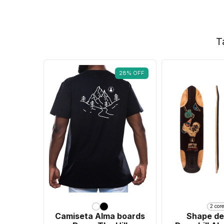
T
28
%
OFF
2 core
Camiseta Alma boards
Shape de